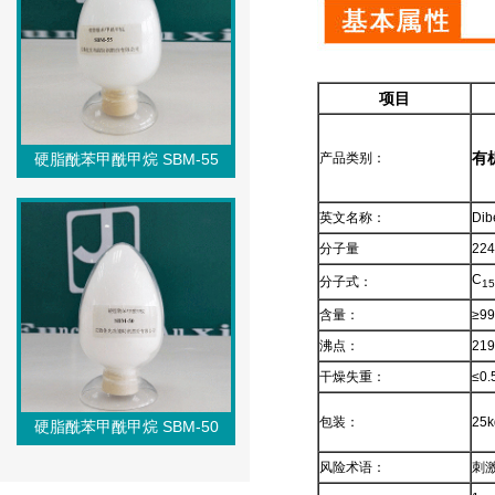
项目
有
硬脂酰苯甲酰甲烷 SBM-55
产品类别：
英文名称：
Dib
分子量
224
C
分子式：
15
含量：
≥9
沸点：
21
干燥失重：
≤0.
包装：
25
硬脂酰苯甲酰甲烷 SBM-50
风险术语：
刺