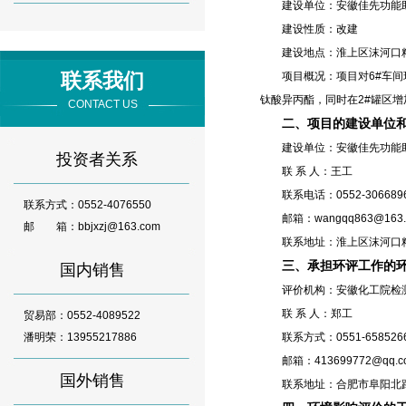
建设单位：安徽佳先功能助
建设性质：改建
建设地点：淮上区沫河口精
联系我们
项目概况：项目对6#车间现
钛酸异丙酯，同时在2#罐区
CONTACT US
二、项目的建设单位
建设单位：安徽佳先功能助
投资者关系
联 系 人：王工
联系电话：0552-306689
联系方式：0552-4076550
邮箱：wangqq863@163.
邮 箱：bbjxzj@163.com
联系地址：淮上区沫河口精
三、承担环评工作的
国内销售
评价机构：安徽化工院检测
联 系 人：郑工
贸易部：0552-4089522
潘明荣：13955217886
联系方式：0551-658526
邮箱：413699772@qq.c
国外销售
联系地址：合肥市阜阳北路