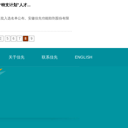
支计划”人才...
入选名单公布。安徽佳先功能助剂股份有限
页
5
6
7
8
9
关于佳先
联系佳先
ENGLISH