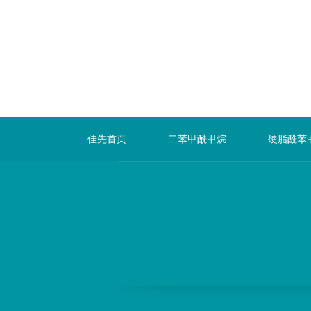
佳先首页
二苯甲酰甲烷
硬脂酰苯