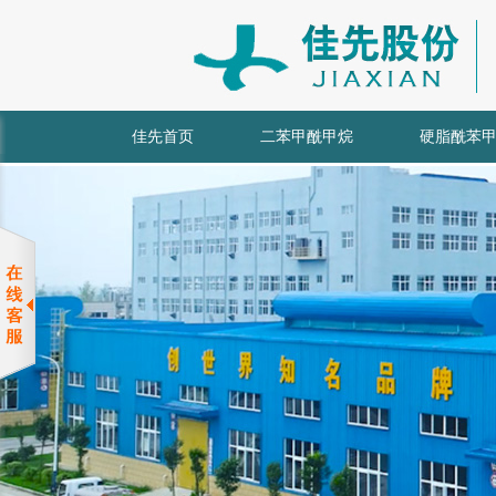
佳先首页
二苯甲酰甲烷
硬脂酰苯